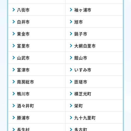
八街市
袖ヶ浦市
白井市
旭市
東金市
銚子市
富里市
大網白里市
山武市
館山市
富津市
いすみ市
南房総市
匝瑳市
鴨川市
横芝光町
酒々井町
栄町
勝浦市
九十九里町
長生村
多古町