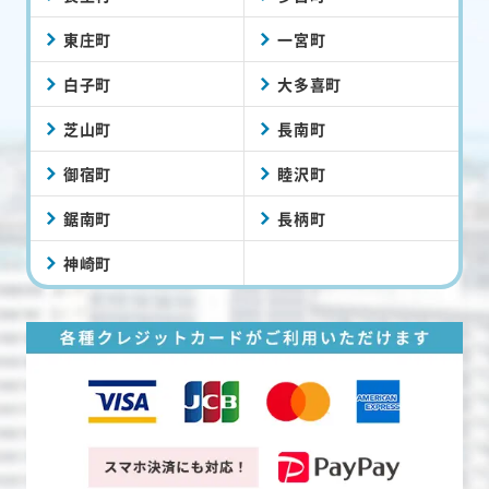
東庄町
一宮町
白子町
大多喜町
芝山町
長南町
御宿町
睦沢町
鋸南町
長柄町
神崎町