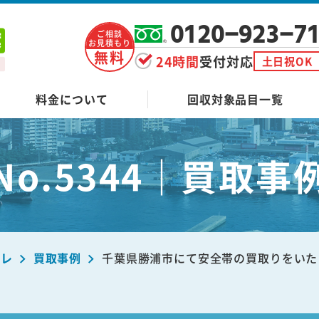
0120-923-7
ご相談
お見積もり
無料
24時間
受付対応
土日祝OK
料金について
回収対象品目一覧
No.5344｜買取事
ーレ
買取事例
千葉県勝浦市にて安全帯の買取りをいた