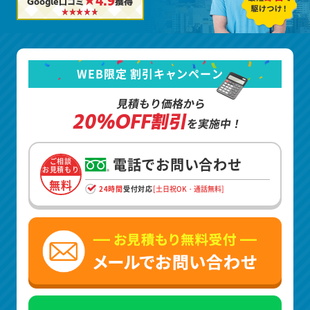
★4.9
Google口コミ
獲得
WEB限定 割引キャンペーン
見積もり価格から
20%OFF割引
を実施中！
電話でお問い合わせ
ご相談
お見積もり
無料
24時間
受付対応
[土日祝OK・通話無料]