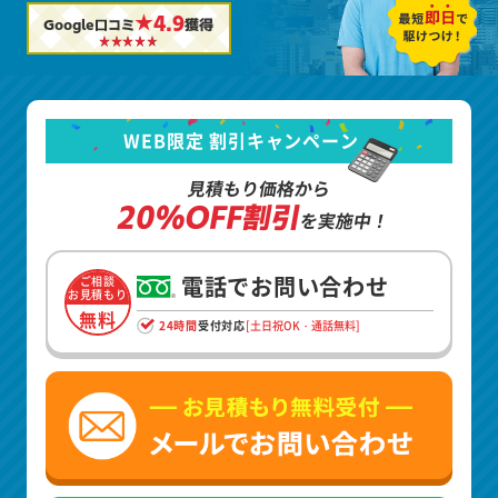
★4.9
Google口コミ
獲得
WEB限定 割引キャンペーン
見積もり価格から
20%OFF割引
を実施中！
電話でお問い合わせ
ご相談
お見積もり
無料
24時間
受付対応
[土日祝OK・通話無料]