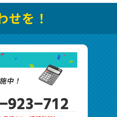
わせを！
施中！
-923-712