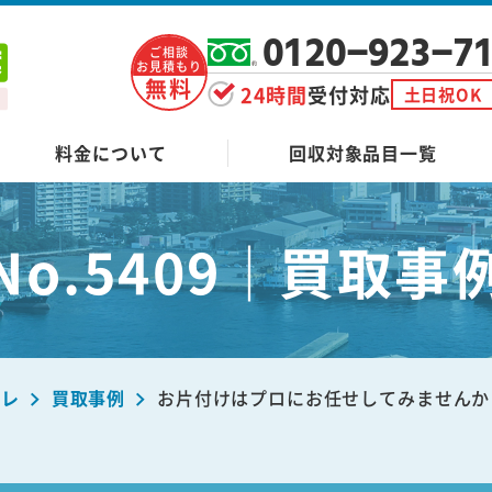
0120-923-7
ご相談
お見積もり
無料
24時間
受付対応
土日祝OK
料金について
回収対象品目一覧
No.5409｜買取事
ーレ
買取事例
お片付けはプロにお任せしてみませんか