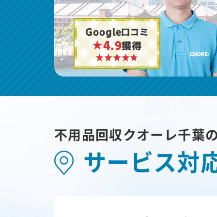
Google口コミ
★4.9
獲得
不用品回収クオーレ千葉
サービス対