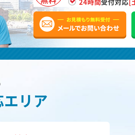
24時間
受付対応
[
の
応エリア