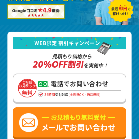
★4.9
Google口コミ
獲得
WEB限定 割引キャンペーン
見積もり価格から
20%OFF割引
を実施中！
電話でお問い合わせ
ご相談
お見積もり
無料
24時間
受付対応
[土日祝OK・通話無料]