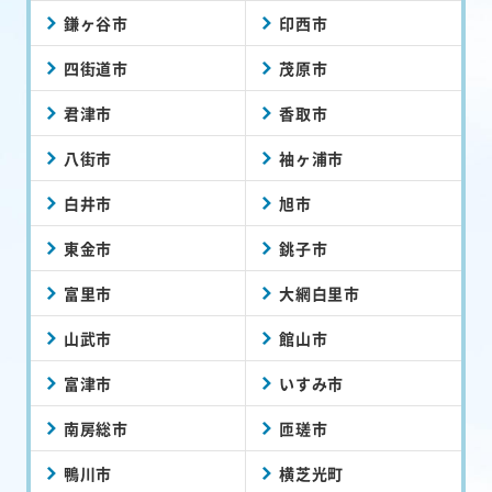
鎌ヶ谷市
印西市
四街道市
茂原市
君津市
香取市
八街市
袖ヶ浦市
白井市
旭市
東金市
銚子市
富里市
大網白里市
山武市
館山市
富津市
いすみ市
南房総市
匝瑳市
鴨川市
横芝光町