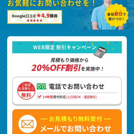
お気軽にお問い合わせを！
★4.9
Google口コミ
獲得
WEB限定 割引キャンペーン
見積もり価格から
20%OFF割引
を実施中！
電話でお問い合わせ
ご相談
お見積もり
無料
24時間
受付対応
[土日祝OK・通話無料]