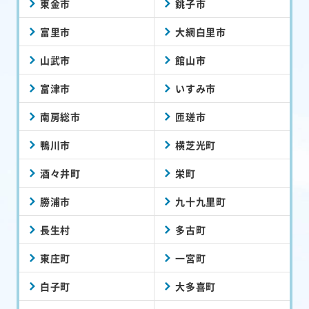
東金市
銚子市
富里市
大網白里市
山武市
館山市
富津市
いすみ市
南房総市
匝瑳市
鴨川市
横芝光町
酒々井町
栄町
勝浦市
九十九里町
長生村
多古町
東庄町
一宮町
白子町
大多喜町