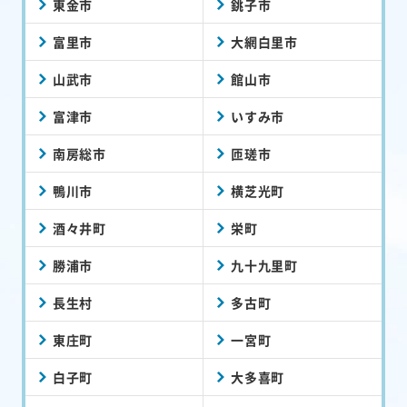
東金市
銚子市
富里市
大網白里市
山武市
館山市
富津市
いすみ市
南房総市
匝瑳市
鴨川市
横芝光町
酒々井町
栄町
勝浦市
九十九里町
長生村
多古町
東庄町
一宮町
白子町
大多喜町