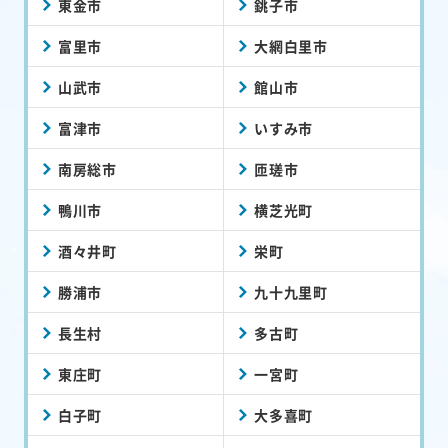
東金市
銚子市
富里市
大網白里市
山武市
館山市
富津市
いすみ市
南房総市
匝瑳市
鴨川市
横芝光町
酒々井町
栄町
勝浦市
九十九里町
長生村
多古町
東庄町
一宮町
白子町
大多喜町