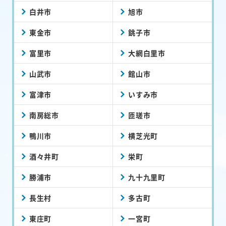
白井市
旭市
東金市
銚子市
富里市
大網白里市
山武市
館山市
富津市
いすみ市
南房総市
匝瑳市
鴨川市
横芝光町
酒々井町
栄町
勝浦市
九十九里町
長生村
多古町
東庄町
一宮町