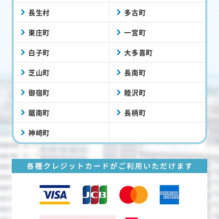
長生村
多古町
東庄町
一宮町
白子町
大多喜町
芝山町
長南町
御宿町
睦沢町
鋸南町
長柄町
神崎町