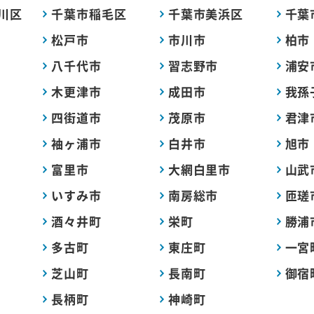
川区
千葉市稲毛区
千葉市美浜区
千葉
松戸市
市川市
柏市
八千代市
習志野市
浦安
木更津市
成田市
我孫
四街道市
茂原市
君津
袖ヶ浦市
白井市
旭市
富里市
大網白里市
山武
いすみ市
南房総市
匝瑳
酒々井町
栄町
勝浦
多古町
東庄町
一宮
芝山町
長南町
御宿
長柄町
神崎町