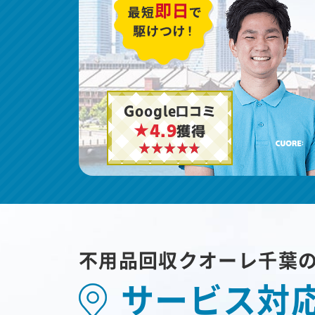
Google口コミ
★4.9
獲得
不用品回収クオーレ千葉
サービス対