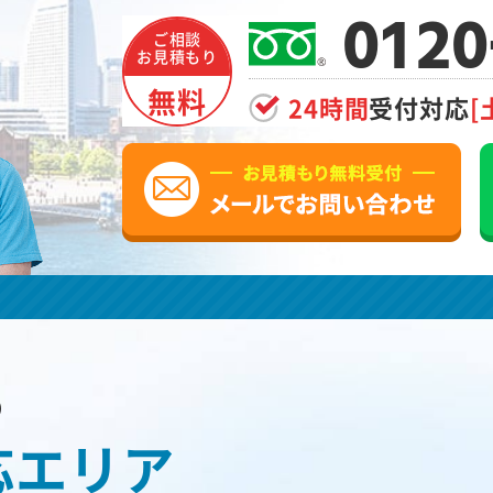
0120
ご相談
お見積もり
無料
24時間
受付対応
[
の
応エリア