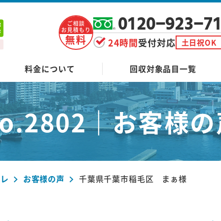
0120-923-7
ご相談
お見積もり
無料
24時間
受付対応
土日祝OK
料金について
回収対象品目一覧
o.2802｜
お客様の
ーレ
お客様の声
千葉県千葉市稲毛区 まぁ様