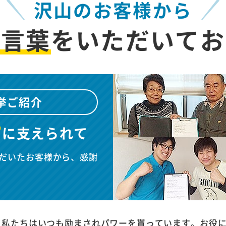
沢山のお客様から
お言葉
を
いただいてお
挙ご紹介
”
に
支えられて
だいたお客様から、感謝
、私たちはいつも励まされパワーを貰っています。お役