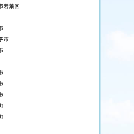
市若葉区
市
子市
市
市
市
市
町
町