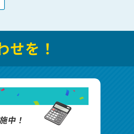
わせを！
施中！