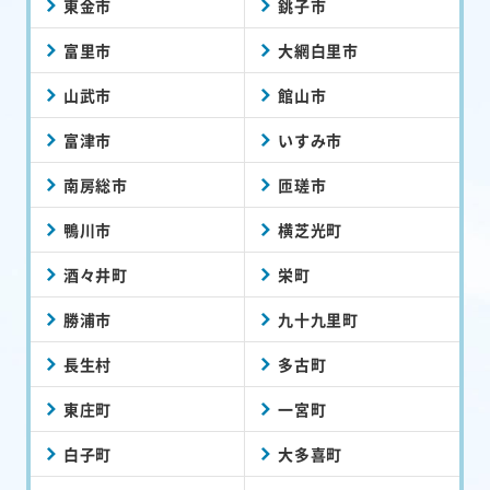
東金市
銚子市
富里市
大網白里市
山武市
館山市
富津市
いすみ市
南房総市
匝瑳市
鴨川市
横芝光町
酒々井町
栄町
勝浦市
九十九里町
長生村
多古町
東庄町
一宮町
白子町
大多喜町