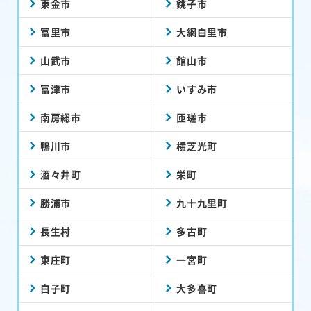
東金市
銚子市
富里市
大網白里市
山武市
館山市
富津市
いすみ市
南房総市
匝瑳市
鴨川市
横芝光町
酒々井町
栄町
勝浦市
九十九里町
長生村
多古町
東庄町
一宮町
白子町
大多喜町