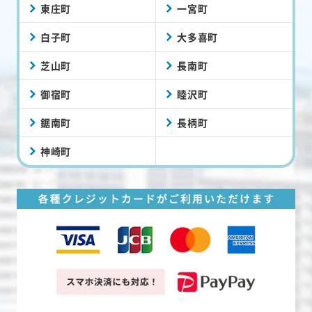
東庄町
一宮町
白子町
大多喜町
芝山町
長南町
御宿町
睦沢町
鋸南町
長柄町
神崎町