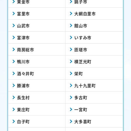
東金市
銚子市
富里市
大網白里市
山武市
館山市
富津市
いすみ市
南房総市
匝瑳市
鴨川市
横芝光町
酒々井町
栄町
勝浦市
九十九里町
長生村
多古町
東庄町
一宮町
白子町
大多喜町