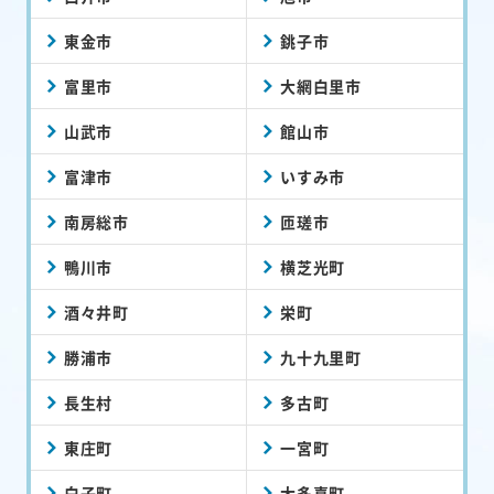
東金市
銚子市
富里市
大網白里市
山武市
館山市
富津市
いすみ市
南房総市
匝瑳市
鴨川市
横芝光町
酒々井町
栄町
勝浦市
九十九里町
長生村
多古町
東庄町
一宮町
白子町
大多喜町