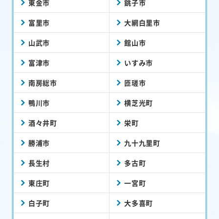
東金市
銚子市
富里市
大網白里市
山武市
館山市
富津市
いすみ市
南房総市
匝瑳市
鴨川市
横芝光町
酒々井町
栄町
勝浦市
九十九里町
長生村
多古町
東庄町
一宮町
白子町
大多喜町