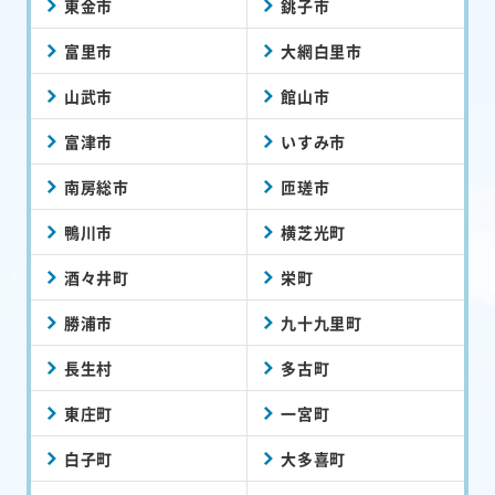
東金市
銚子市
富里市
大網白里市
山武市
館山市
富津市
いすみ市
南房総市
匝瑳市
鴨川市
横芝光町
酒々井町
栄町
勝浦市
九十九里町
長生村
多古町
東庄町
一宮町
白子町
大多喜町