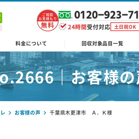
0120-923-7
ご相談
お見積もり
無料
24時間
受付対応
土日祝OK
料金について
回収対象品目一覧
o.2666｜
お客様の
ーレ
お客様の声
千葉県木更津市 Ａ．Ｋ様