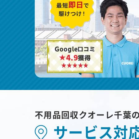
Google口コミ
★4.9
獲得
不用品回収クオーレ千葉
サービス対