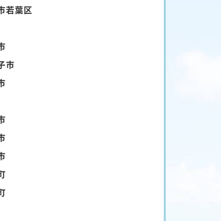
市若葉区
市
子市
市
市
市
市
町
町