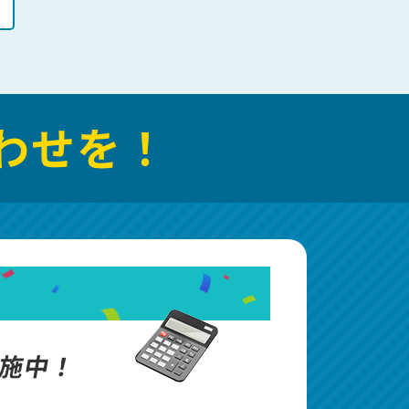
わせを！
施中！