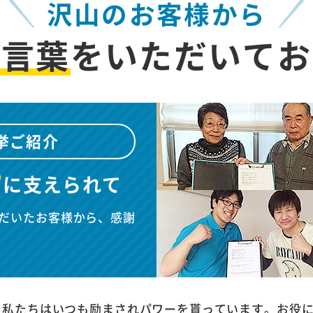
沢山のお客様から
お言葉
を
いただいてお
挙ご紹介
”
に
支えられて
だいたお客様から、感謝
、私たちはいつも励まされパワーを貰っています。お役