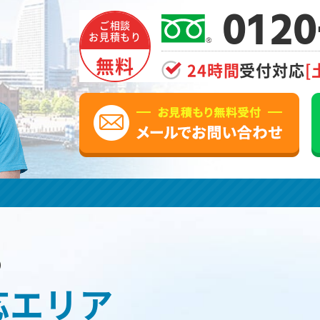
0120
ご相談
お見積もり
無料
24時間
受付対応
[
の
応エリア