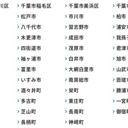
川区
千葉市稲毛区
千葉市美浜区
千葉
松戸市
市川市
柏市
八千代市
習志野市
浦安
木更津市
成田市
我孫
四街道市
茂原市
君津
袖ヶ浦市
白井市
旭市
富里市
大網白里市
山武
いすみ市
南房総市
匝瑳
酒々井町
栄町
勝浦
多古町
東庄町
一宮
芝山町
長南町
御宿
長柄町
神崎町