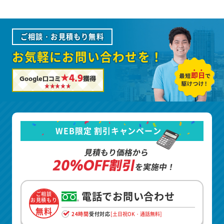
ご相談・お見積もり無料
お気軽にお問い合わせを！
★4.9
Google口コミ
獲得
WEB限定 割引キャンペーン
見積もり価格から
20%OFF割引
を実施中！
電話でお問い合わせ
ご相談
お見積もり
無料
24時間
受付対応
[土日祝OK・通話無料]