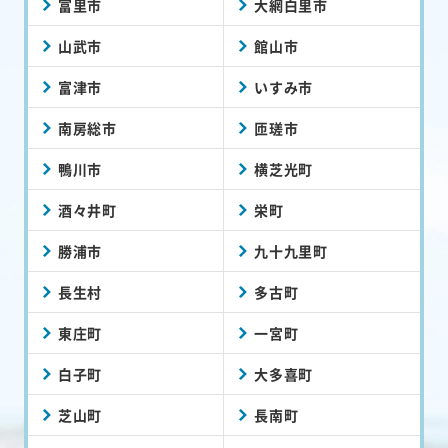
富里市
大網白里市
山武市
館山市
富津市
いすみ市
南房総市
匝瑳市
鴨川市
横芝光町
酒々井町
栄町
勝浦市
九十九里町
長生村
多古町
東庄町
一宮町
白子町
大多喜町
芝山町
長南町