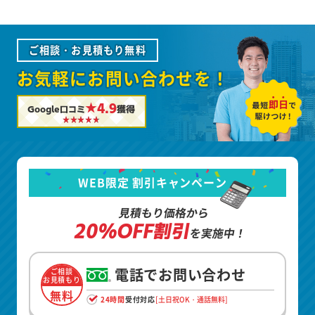
ご相談・お見積もり無料
お気軽にお問い合わせを！
★4.9
Google口コミ
獲得
WEB限定 割引キャンペーン
見積もり価格から
20%OFF割引
を実施中！
電話でお問い合わせ
ご相談
お見積もり
無料
24時間
受付対応
[土日祝OK・通話無料]