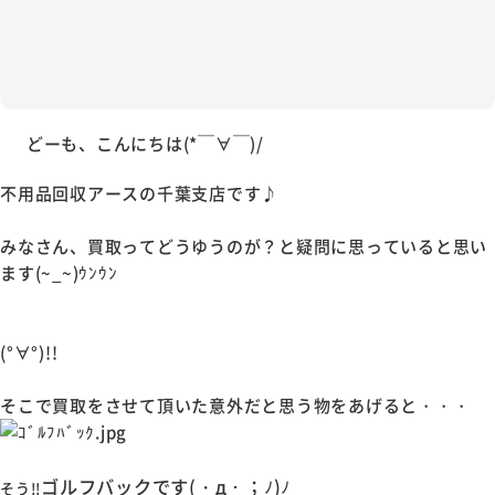
どーも、こんにちは(*￣∀￣)/
不用品回収アースの千葉支店です♪
みなさん、買取ってどうゆうのが？と疑問に思っていると思い
ます(~_~)ｳﾝｳﾝ
(°∀°)!!
そこで買取をさせて頂いた意外だと思う物をあげると・・・
ゴルフバックです(・д・；ﾉ)ﾉ
そう!!