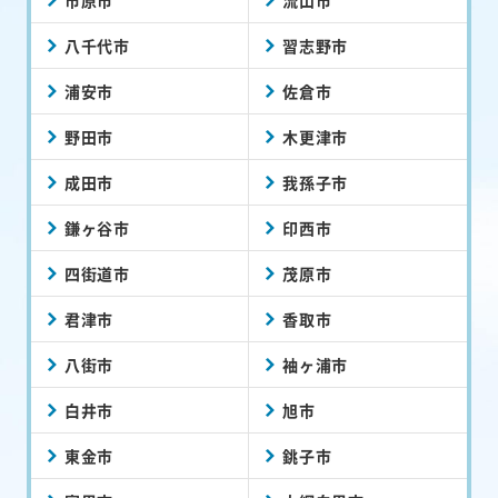
八千代市
習志野市
浦安市
佐倉市
野田市
木更津市
成田市
我孫子市
鎌ヶ谷市
印西市
四街道市
茂原市
君津市
香取市
八街市
袖ヶ浦市
白井市
旭市
東金市
銚子市