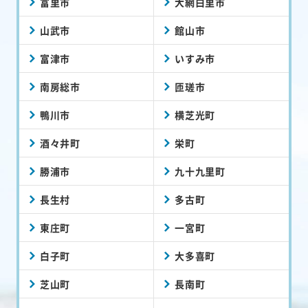
富里市
大網白里市
山武市
館山市
富津市
いすみ市
南房総市
匝瑳市
鴨川市
横芝光町
酒々井町
栄町
勝浦市
九十九里町
長生村
多古町
東庄町
一宮町
白子町
大多喜町
芝山町
長南町