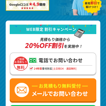
★4.9
Google口コミ
獲得
WEB限定 割引キャンペーン
見積もり価格から
20%OFF割引
を実施中！
電話でお問い合わせ
ご相談
お見積もり
無料
24時間
受付対応
[土日祝OK・通話無料]