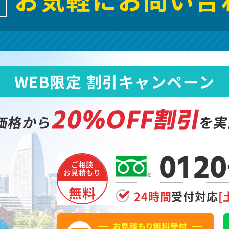
WEB限定 割引キャンペーン
20%OFF割引
価格から
を実
0120
ご相談
お見積もり
無料
24時間
受付対応
[