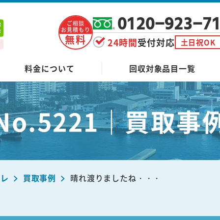
0120-923-7
ご相談
お見積もり
無料
24時間
受付対応
土日祝OK
料金について
回収対象品目一覧
No.5221｜買取事
ーレ
買取事例
晴れ渡りましたね・・・