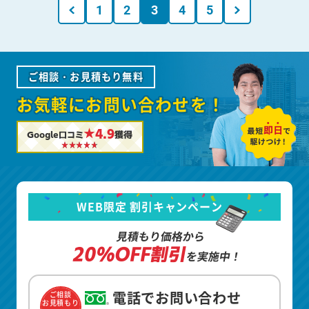
1
2
3
4
5
ご相談・お見積もり無料
お気軽にお問い合わせを！
★4.9
Google口コミ
獲得
WEB限定 割引キャンペーン
見積もり価格から
20%OFF割引
を実施中！
電話でお問い合わせ
ご相談
お見積もり