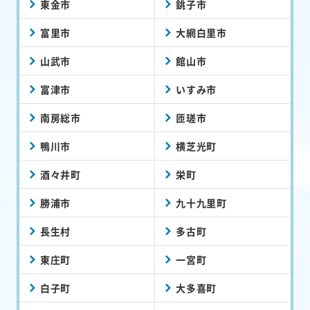
東金市
銚子市
富里市
大網白里市
山武市
館山市
富津市
いすみ市
南房総市
匝瑳市
鴨川市
横芝光町
酒々井町
栄町
勝浦市
九十九里町
長生村
多古町
東庄町
一宮町
白子町
大多喜町